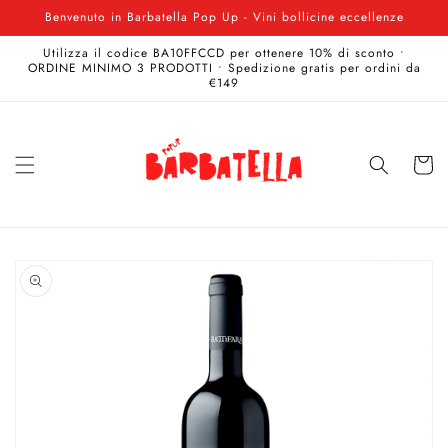
Vai
Benvenuto in Barbatella Pop Up - Vini bollicine eccellenze
direttamente
ai contenuti
Utilizza il codice BA10FFCCD per ottenere 10% di sconto •
ORDINE MINIMO 3 PRODOTTI • Spedizione gratis per ordini da
€149
Carrell
Passa alle
informazioni
sul prodotto