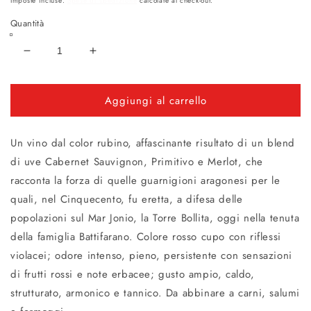
Imposte incluse.
Spese di spedizione
calcolate al check-out.
listino
Quantità
Diminuisci
Aumenta
quantità
quantità
per
per
Aggiungi al carrello
TORRE
TORRE
BOLLITA
BOLLITA
Matera
Matera
Un vino dal color rubino, affascinante risultato di un blend
Moro
Moro
DOC
DOC
di uve Cabernet Sauvignon, Primitivo e Merlot, che
2017
2017
racconta la forza di quelle guarnigioni aragonesi per le
quali, nel Cinquecento, fu eretta, a difesa delle
popolazioni sul Mar Jonio, la Torre Bollita, oggi nella tenuta
della famiglia Battifarano. Colore rosso cupo con riflessi
violacei; odore intenso, pieno, persistente con sensazioni
di frutti rossi e note erbacee; gusto ampio, caldo,
strutturato, armonico e tannico. Da abbinare a carni, salumi