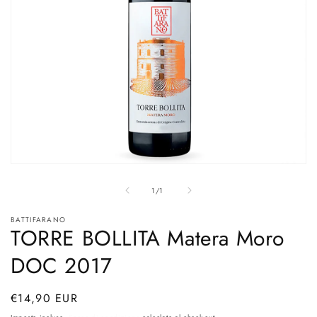
Apri
contenuti
su
multimediali
1
/
1
1
in
BATTIFARANO
finestra
TORRE BOLLITA Matera Moro
modale
DOC 2017
Prezzo
€14,90 EUR
di