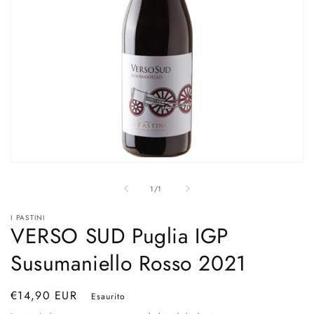
Apri
contenuti
su
multimediali
1
/
1
1
in
I PASTINI
finestra
VERSO SUD Puglia IGP
modale
Susumaniello Rosso 2021
Prezzo
€14,90 EUR
Esaurito
di