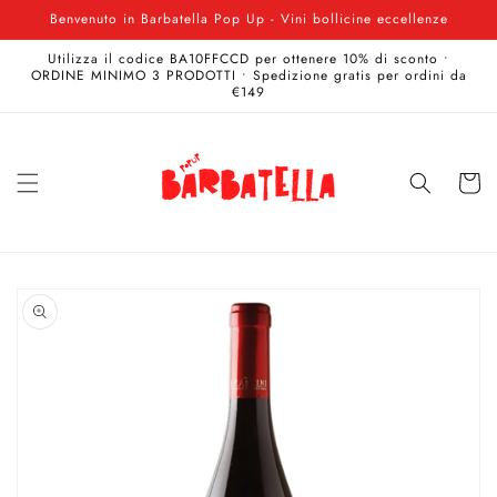
Vai
Benvenuto in Barbatella Pop Up - Vini bollicine eccellenze
direttamente
ai contenuti
Utilizza il codice BA10FFCCD per ottenere 10% di sconto •
ORDINE MINIMO 3 PRODOTTI • Spedizione gratis per ordini da
€149
Carrell
Passa alle
informazioni
sul prodotto