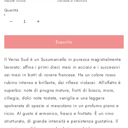
Imposte incluse.
Spese di spedizione
calcolate al check-out.
listino
Quantità
Diminuisci
Aumenta
quantità
quantità
per
per
Esaurito
VERSO
VERSO
SUD
SUD
Puglia
Puglia
Il Verso Sud è un Susumaniello in purezza magistralmente
IGP
IGP
Susumaniello
Susumaniello
lavorato: affina i primi dieci mesi in acciaio e i successivi
Rosso
Rosso
sei mesi in botti di rovere francese. Ha un colore rosso
2021
2021
rubino intenso e brillante, dai riflessi violacei. All’olfatto è
superbo: note di prugna matura, frutti di bosco, mora,
ciliegia, dolci note tostate, vaniglia e una leggera
spolverata di spezie si mescolano in un profumo pieno e
ricco. Al gusto è armonico, fresco e fruttato. È un vino
strutturato, di grande intensità e persistenza gustativa. Il